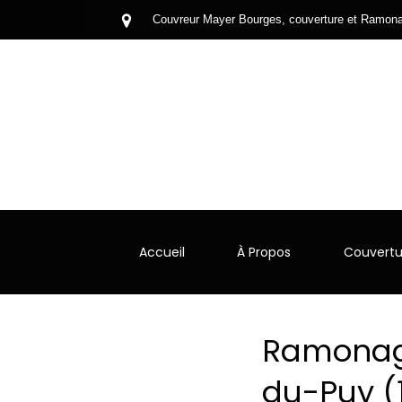
Couvreur Mayer Bourges, couverture et Ramona
Accueil
À Propos
Couvertu
Ramonage
du-Puy (