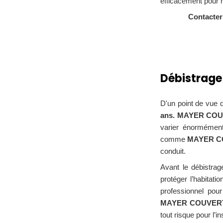
efficacement pour 
Contacte
Débistrage
D'un point de vue d
ans. MAYER CO
varier énormément 
comme
MAYER CO
conduit.
Avant le débistra
protéger l’habitati
professionnel pour
MAYER COUVER
tout risque pour l’i