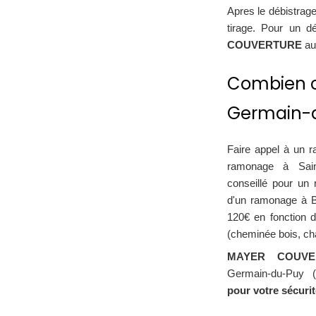
Apres le débistrag
tirage. Pour un d
COUVERTURE
a
Combien c
Germain-d
Faire appel à un r
ramonage à Sain
conseillé pour un
d'un ramonage à B
120€ en fonction 
(cheminée bois, char
MAYER COUVE
Germain-du-Puy (
pour votre sécurit