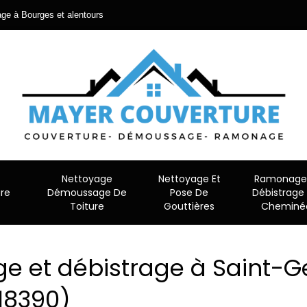
ge à Bourges et alentours
Nettoyage
Nettoyage Et
Ramonage 
re
Démoussage De
Pose De
Débistrage
Toiture
Gouttières
Cheminé
 et débistrage à Saint-
18390)