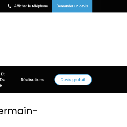
Afficher le téléphone
Demander un devis
Et
 De
Réalisations
Devis gratuit
e
Germain-