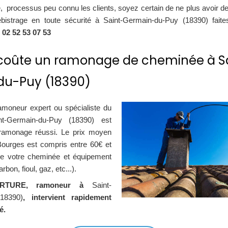
e, processus peu connu les clients, soyez certain de ne plus avoir d
ébistrage en toute sécurité à Saint-Germain-du-Puy (18390) fai
u
02 52 53 07 53
oûte un ramonage de cheminée à Sa
u-Puy (18390)
amoneur expert ou spécialiste du
t-Germain-du-Puy (18390) est
 ramonage réussi. Le prix moyen
ourges est compris entre 60€ et
de votre cheminée et équipement
bon, fioul, gaz, etc...).
RTURE, ramoneur à
Saint-
18390)
, intervient rapidement
é.