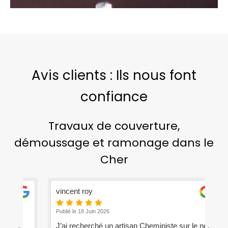
Avis clients : Ils nous font
confiance
Travaux de couverture,
démoussage et ramonage dans le
Cher
vincent roy
je
Publié le 18 Juin 2026
Pub
t
J’ai recherché un artisan Cheministe sur le net
Pe