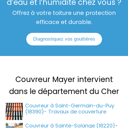
d’eau et l’humidité chez vous ?
Offrez à votre toiture une protection
efficace et durable.
Diagnostiquez vos gouttières
Couvreur Mayer intervient
dans le département du Cher
Couvreur à Saint-Germain-du-Puy
(18390)- Travaux de couverture
Couvreur à Sainte-Solange (18220)-