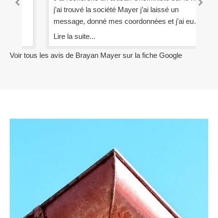
j’ai trouvé la société Mayer j’ai laissé un
Lir
message, donné mes coordonnées et j’ai eu
un contact la journée même (ce qui est rare de
Lire la suite...
au
nos jours). Nous nous sommes rencontrés et
Voir tous les avis de Brayan Mayer sur la fiche Google
nous avons discuté de ma cheminée et voilà
aujourd’hui les travaux sont faits. Une équipe
professionnelle et je les félicite car avec cette
chaleur ça ne les a pas dérangé de travailler
sur le toit. Encore un grand merci