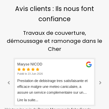
Avis clients : Ils nous font
confiance
Travaux de couverture,
démoussage et ramonage dans le
Cher
vincent roy
je
Publié le 18 Juin 2026
Pub
t
J’ai recherché un artisan Cheministe sur le net
Pe
j’ai trouvé la société Mayer j’ai laissé un
Lir
message, donné mes coordonnées et j’ai eu
un contact la journée même (ce qui est rare de
Lire la suite...
au
nos jours). Nous nous sommes rencontrés et