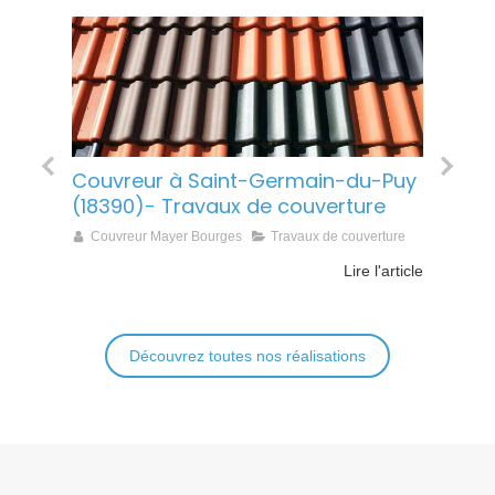
t-
Couvreur à Saint-Germain-du-Puy
Cou
(18390)- Travaux de couverture
(18
Couvreur Mayer Bourges
Travaux de couverture
Co
Lire l'article
article
Découvrez toutes nos réalisations