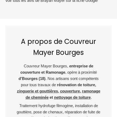
Voir tous les avis de Brayan Mayer sur la fiche Google
nous avons discuté de ma cheminée et voilà
aujourd’hui les travaux sont faits. Une équipe
professionnelle et je les félicite car avec cette
chaleur ça ne les a pas dérangé de travailler
sur le toit. Encore un grand merci
A propos de Couvreur
Mayer Bourges
Couvreur Mayer Bourges,
entreprise de
couverture et Ramonage
, opère à proximité
d'Bourges (18)
. Nos artisans sont compétents
pour tous travaux de
rénovation de toiture,
zinguerie et gouttières
,
couverture
,
ramonage
de cheminée
et
nettoyage de toiture
.
Traitement hydrofuge filmogène, installation de
gouttière, pose de chenaux, réparation de fuite de